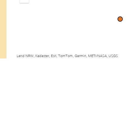
Zoom
out
Land NRW, Kadaster, Esri, TomTom, Garmin, METI/NASA, USGS