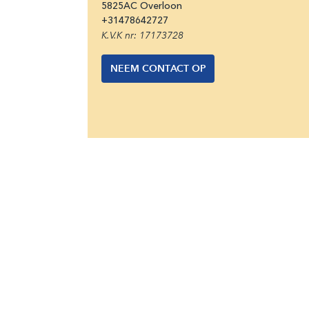
5825AC
Overloon
+31
478642727
K.V.K nr: 17173728
NEEM CONTACT OP