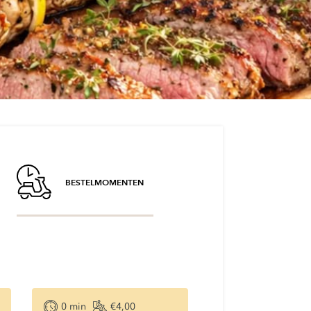
BESTELMOMENTEN
n
0
min
€4,00