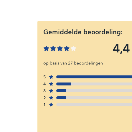
Gemiddelde beoordeling:
4,4
op basis van 27 beoordelingen
5
4
3
2
1