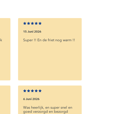
Minimum:
€25,00
5841AA
-
5842ZZ
0
min
€4,00
15 Juni 2026
Minimum:
€25,00
jk
Super !! En de friet nog warm !!
5801AA
-
5802ZZ
0
min
€5,00
Minimum:
€35,00
5831NR
-
5831NR
6 Juni 2026
35
min
€5,00
Was heerlijk, en super snel en
goed verzorgd en bezorgd
Minimum:
€35,00