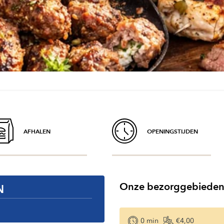
AFHALEN
OPENINGSTIJDEN
Onze bezorggebiede
N
0
min
€4,00