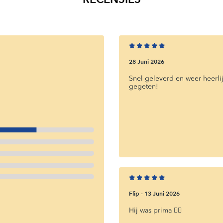
Minimum:
€25,00
5817AA
-
5817ZZ
0
min
€4,00
28 Juni 2026
Minimum:
€25,00
Snel geleverd en weer heerli
gegeten!
5816AA
-
5816ZZ
0
min
€4,00
Minimum:
€25,00
5803AA
-
5804ZZ
Flip -
13 Juni 2026
0
min
€5,00
Hij was prima 👍🏻
Minimum:
€35,00